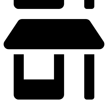
BARCELONA - C/ Girona 124, L'Eixample
GRANOLLERS - C/ Mare de Déu de Montserrat, 60