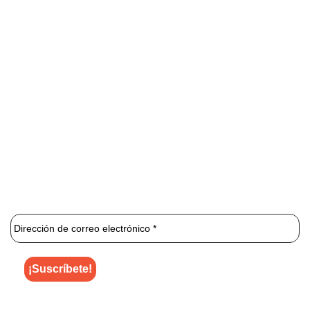
¡Agenda tu consulta y recibe una
sesión gratis!
¿No estás convencid@?
Da click aquí y haz tu consulta
por WhatsApp
1 2 3 Láser
es una clínica especializada que se centra
exclusivamente en la depilación láser ilimitada.
¡Únete al newsletter de 1 2 3 Láser para enterarte de los
mejores descuentos y ofertas!