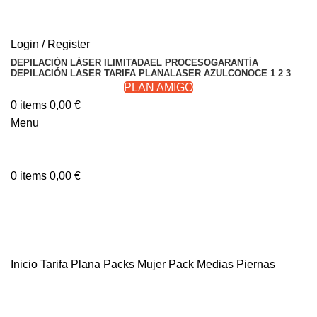
RESERVA TU CITA
Login / Register
DEPILACIÓN LÁSER ILIMITADA
EL PROCESO
GARANTÍA
DEPILACIÓN LASER TARIFA PLANA
LASER AZUL
CONOCE 1 2 3
PLAN AMIGO
0
items
0,00
€
Menu
RESERVA TU CITA
0
items
0,00
€
Invita a un amigo o amiga y gana 50€ ¡Consíguelo
Aquí!
Invita a un amigo o amiga y gana 50€
Inicio
Tarifa Plana Packs Mujer
Pack Medias Piernas