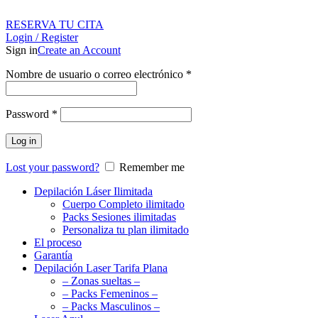
RESERVA TU CITA
Login / Register
Sign in
Create an Account
Nombre de usuario o correo electrónico
*
Password
*
Log in
Lost your password?
Remember me
Depilación Láser Ilimitada
Cuerpo Completo ilimitado
Packs Sesiones ilimitadas
Personaliza tu plan ilimitado
El proceso
Garantía
Depilación Laser Tarifa Plana
– Zonas sueltas –
– Packs Femeninos –
– Packs Masculinos –