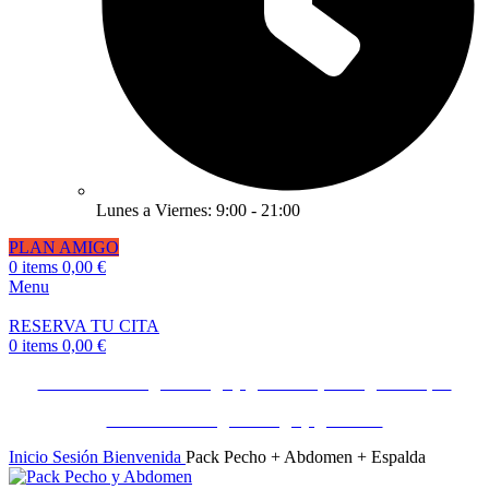
Lunes a Viernes: 9:00 - 21:00
PLAN AMIGO
0
items
0,00
€
Menu
RESERVA TU CITA
0
items
0,00
€
Invita a un amigo o amiga y gana 50€ ¡Consíguelo Aquí!
Invita a un amigo o amiga y gana 50€
Inicio
Sesión Bienvenida
Pack Pecho + Abdomen + Espalda