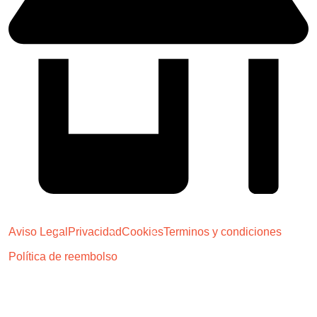
MADRID - (Próximamente)
Aviso Legal
Privacidad
Cookies
Terminos y condiciones
Política de reembolso
Copyright © 2024 1 2 3 CLINICS S.L.U. es una empresa
registrada en España con C.I.F. B27480508 - Todos los