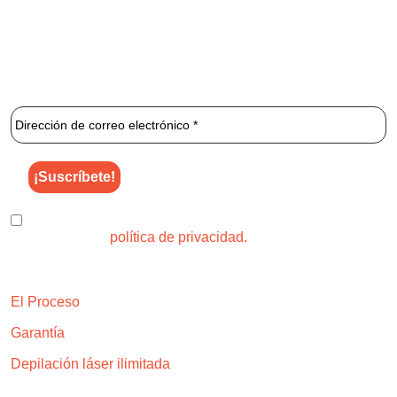
1 2 3 Láser
es una clínica especializada que se centra
exclusivamente en la depilación láser ilimitada.
¡Únete al newsletter de 1 2 3 Láser para enterarte de los
mejores descuentos y ofertas!
He leído y acepto el uso de mis datos para los fines
indicados en la
política de privacidad.
Explora
El Proceso
Garantía
Depilación láser ilimitada