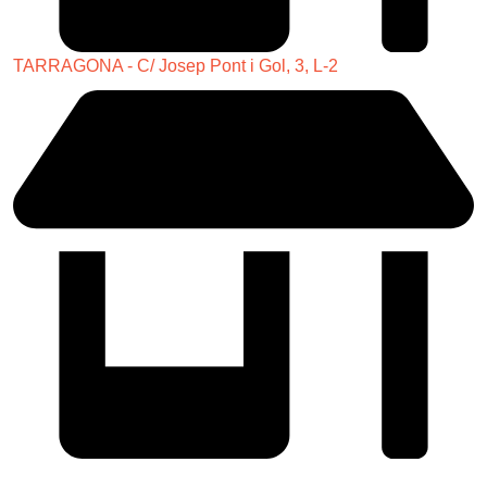
TARRAGONA - C/ Josep Pont i Gol, 3, L-2
SABADELL - (Próximamente)