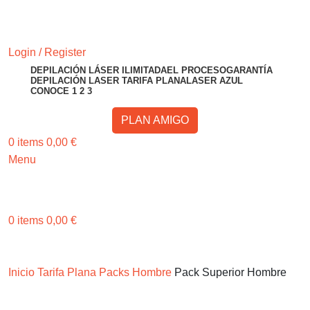
RESERVA TU CITA
Login / Register
DEPILACIÓN LÁSER ILIMITADA
EL PROCESO
GARANTÍA
DEPILACIÓN LASER TARIFA PLANA
LASER AZUL
CONOCE 1 2 3
PLAN AMIGO
0
items
0,00
€
Menu
RESERVA TU CITA
0
items
0,00
€
Invita a un amigo o amiga y gana 50€ ¡Consíguelo Aquí!
Invita a un amigo o amiga y gana 50€
Inicio
Tarifa Plana Packs Hombre
Pack Superior Hombre