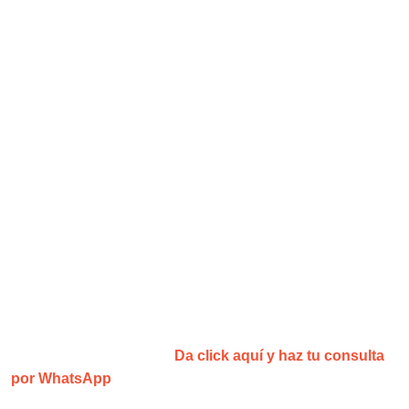
¡Agenda tu consulta y recibe una
sesión gratis!
¿No estás convencid@?
Da click aquí y haz tu consulta
por WhatsApp