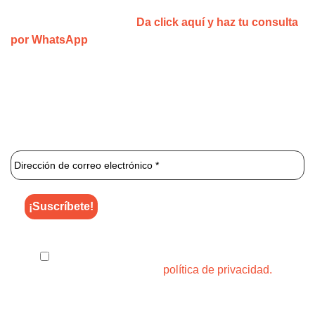
sesión gratis!
¿No estás convencid@?
Da click aquí y haz tu consulta
por WhatsApp
1 2 3 Láser
es una clínica especializada que se centra
exclusivamente en la depilación láser ilimitada.
¡Únete al newsletter de 1 2 3 Láser para enterarte de los
mejores descuentos y ofertas!
He leído y acepto el uso de mis datos para
los fines indicados en la
política de privacidad.