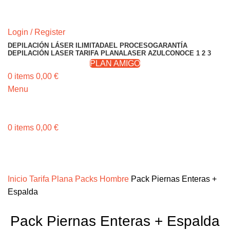
RESERVA TU CITA
Login / Register
DEPILACIÓN LÁSER ILIMITADA
EL PROCESO
GARANTÍA
DEPILACIÓN LASER TARIFA PLANA
LASER AZUL
CONOCE 1 2 3
PLAN AMIGO
0
items
0,00
€
Menu
RESERVA TU CITA
0
items
0,00
€
Invita a un amigo o amiga y gana 50€ ¡Consíguelo
Aquí!
Invita a un amigo o amiga y gana 50€
Inicio
Tarifa Plana Packs Hombre
Pack Piernas Enteras +
Espalda
Pack Piernas Enteras + Espalda