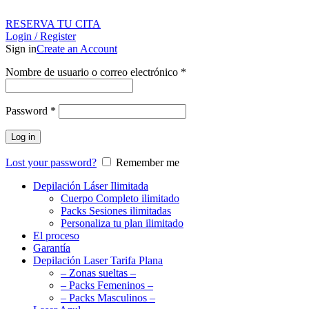
RESERVA TU CITA
Login / Register
Sign in
Create an Account
Nombre de usuario o correo electrónico
*
Password
*
Log in
Lost your password?
Remember me
Depilación Láser Ilimitada
Cuerpo Completo ilimitado
Packs Sesiones ilimitadas
Personaliza tu plan ilimitado
El proceso
Garantía
Depilación Laser Tarifa Plana
– Zonas sueltas –
– Packs Femeninos –
– Packs Masculinos –