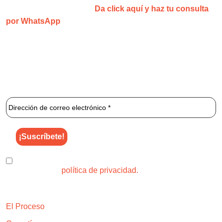
¿No estás convencid@?
Da click aquí y haz tu consulta
por WhatsApp
1 2 3 Láser
es una clínica especializada que se centra
exclusivamente en la depilación láser ilimitada.
¡Únete al newsletter de 1 2 3 Láser para enterarte de los
mejores descuentos y ofertas!
He leído y acepto el uso de mis datos para los fines
indicados en la
política de privacidad.
Explora
El Proceso