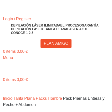
RESERVA TU CITA
Login / Register
DEPILACIÓN LÁSER ILIMITADA
EL PROCESO
GARANTÍA
DEPILACIÓN LASER TARIFA PLANA
LASER AZUL
CONOCE 1 2 3
PLAN AMIGO
0
items
0,00
€
Menu
RESERVA TU CITA
0
items
0,00
€
Invita a un amigo o amiga y gana 50€ ¡Consíguelo Aquí!
Invita a un amigo o amiga y gana 50€
Inicio
Tarifa Plana Packs Hombre
Pack Piernas Enteras y
Pecho + Abdomen