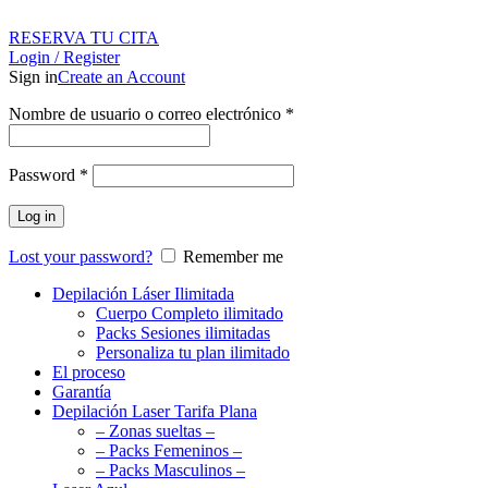
RESERVA TU CITA
Login / Register
Sign in
Create an Account
Nombre de usuario o correo electrónico
*
Password
*
Log in
Lost your password?
Remember me
Depilación Láser Ilimitada
Cuerpo Completo ilimitado
Packs Sesiones ilimitadas
Personaliza tu plan ilimitado
El proceso
Garantía
Depilación Laser Tarifa Plana
– Zonas sueltas –
– Packs Femeninos –
– Packs Masculinos –