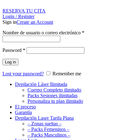
RESERVA TU CITA
Login / Register
Sign in
Create an Account
Nombre de usuario o correo electrónico
*
Password
*
Log in
Lost your password?
Remember me
Depilación Láser Ilimitada
Cuerpo Completo ilimitado
Packs Sesiones ilimitadas
Personaliza tu plan ilimitado
El proceso
Garantía
Depilación Laser Tarifa Plana
– Zonas sueltas –
– Packs Femeninos –
– Packs Masculinos –