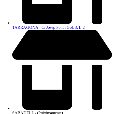
TARRAGONA - C/ Josep Pont i Gol, 3, L-2
SABADELL - (Próximamente)