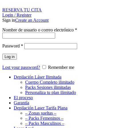
RESERVA TU CITA
Login / Register
Sign in
Create an Account
Nombre de usuario o correo electrónico
*
Password
*
Log in
Lost your password?
Remember me
Depilación Láser Ilimitada
Cuerpo Completo ilimitado
Packs Sesiones ilimitadas
Personaliza tu plan ilimitado
El proceso
Garantía
Depilación Laser Tarifa Plana
– Zonas sueltas –
– Packs Femeninos –
– Packs Masculinos –