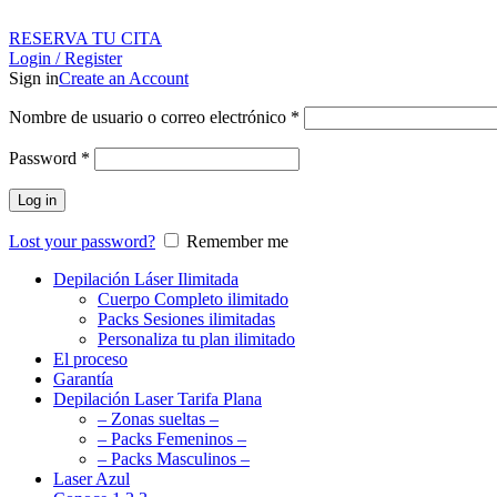
RESERVA TU CITA
Login / Register
Sign in
Create an Account
Nombre de usuario o correo electrónico
*
Password
*
Log in
Lost your password?
Remember me
Depilación Láser Ilimitada
Cuerpo Completo ilimitado
Packs Sesiones ilimitadas
Personaliza tu plan ilimitado
El proceso
Garantía
Depilación Laser Tarifa Plana
– Zonas sueltas –
– Packs Femeninos –
– Packs Masculinos –
Laser Azul