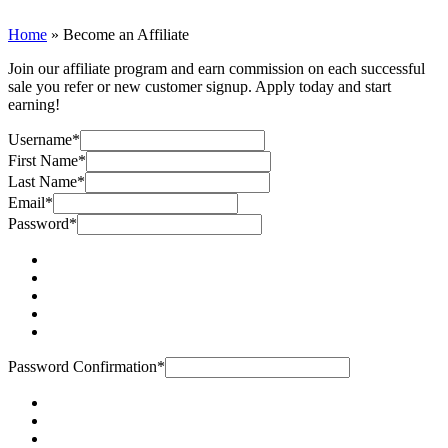
Home
»
Become an Affiliate
Join our affiliate program and earn commission on each successful
sale you refer or new customer signup. Apply today and start
earning!
Username
*
First Name
*
Last Name
*
Email
*
Password
*
Password Confirmation
*