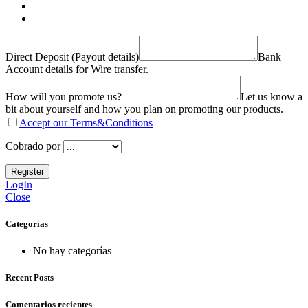
Direct Deposit (Payout details)
Bank
Account details for Wire transfer.
How will you promote us?
Let us know a
bit about yourself and how you plan on promoting our products.
Accept our Terms&Conditions
Cobrado por
LogIn
Close
Categorías
No hay categorías
Recent Posts
Comentarios recientes