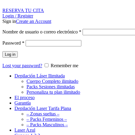
RESERVA TU CITA
Login / Register
Sign in
Create an Account
Nombre de usuario o correo electrónico
*
Password
*
Log in
Lost your password?
Remember me
Depilación Láser Ilimitada
Cuerpo Completo ilimitado
Packs Sesiones ilimitadas
Personaliza tu plan ilimitado
El proceso
Garantía
Depilación Laser Tarifa Plana
– Zonas sueltas –
– Packs Femeninos –
– Packs Masculinos –
Laser Azul