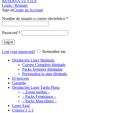
RESERVA TU CITA
Login / Register
Sign in
Create an Account
Nombre de usuario o correo electrónico
*
Password
*
Log in
Lost your password?
Remember me
Depilación Láser Ilimitada
Cuerpo Completo ilimitado
Packs Sesiones ilimitadas
Personaliza tu plan ilimitado
El proceso
Garantía
Depilación Laser Tarifa Plana
– Zonas sueltas –
– Packs Femeninos –
– Packs Masculinos –
Laser Azul
Conoce 1 2 3