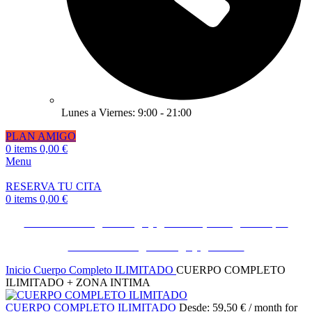
Lunes a Viernes: 9:00 - 21:00
PLAN AMIGO
0
items
0,00
€
Menu
RESERVA TU CITA
0
items
0,00
€
Invita a un amigo o amiga y gana 50€ ¡Consíguelo Aquí!
Invita a un amigo o amiga y gana 50€
Inicio
Cuerpo Completo ILIMITADO
CUERPO COMPLETO
ILIMITADO + ZONA INTIMA
CUERPO COMPLETO ILIMITADO
Desde:
59,50
€
/ month for