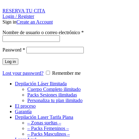
RESERVA TU CITA
Login / Register
Sign in
Create an Account
Nombre de usuario o correo electrónico
*
Password
*
Log in
Lost your password?
Remember me
Depilación Láser Ilimitada
Cuerpo Completo ilimitado
Packs Sesiones ilimitadas
Personaliza tu plan ilimitado
El proceso
Garantía
Depilación Laser Tarifa Plana
– Zonas sueltas –
– Packs Femeninos –
– Packs Masculinos –