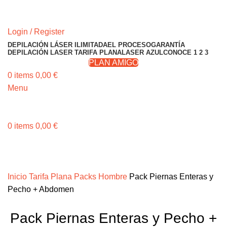
RESERVA TU CITA
Login / Register
DEPILACIÓN LÁSER ILIMITADA
EL PROCESO
GARANTÍA
DEPILACIÓN LASER TARIFA PLANA
LASER AZUL
CONOCE 1 2 3
PLAN AMIGO
0
items
0,00
€
Menu
RESERVA TU CITA
0
items
0,00
€
Invita a un amigo o amiga y gana 50€ ¡Consíguelo
Aquí!
Invita a un amigo o amiga y gana 50€
Inicio
Tarifa Plana Packs Hombre
Pack Piernas Enteras y
Pecho + Abdomen
Pack Piernas Enteras y Pecho +