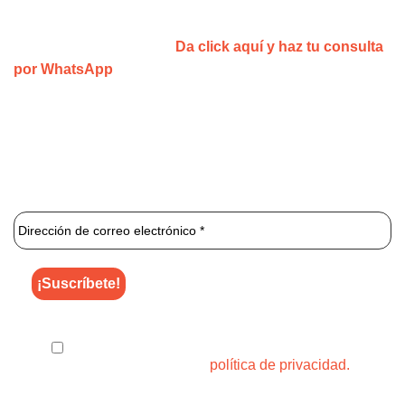
¡Agenda tu consulta y recibe una
sesión gratis!
¿No estás convencid@?
Da click aquí y haz tu consulta
por WhatsApp
1 2 3 Láser
es una clínica especializada que se centra
exclusivamente en la depilación láser ilimitada.
¡Únete al newsletter de 1 2 3 Láser para enterarte de los
mejores descuentos y ofertas!
He leído y acepto el uso de mis datos para
los fines indicados en la
política de privacidad.