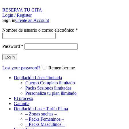
RESERVA TU CITA
Login / Register
Sign in
Create an Account
Nombre de usuario o correo electrónico
*
Password
*
Log in
Lost your password?
Remember me
Depilación Láser Ilimitada
Cuerpo Completo ilimitado
Packs Sesiones ilimitadas
Personaliza tu plan ilimitado
El proceso
Garantía
Depilación Laser Tarifa Plana
– Zonas sueltas –
– Packs Femeninos –
– Packs Masculinos –