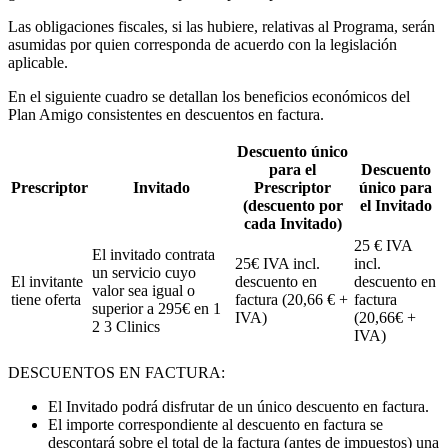
Las obligaciones fiscales, si las hubiere, relativas al Programa, serán
asumidas por quien corresponda de acuerdo con la legislación
aplicable.
En el siguiente cuadro se detallan los beneficios económicos del
Plan Amigo consistentes en descuentos en factura.
Descuento único
para el
Descuento
Prescriptor
Invitado
Prescriptor
único para
(descuento por
el Invitado
cada Invitado)
25 € IVA
El invitado contrata
25€ IVA incl.
incl.
un servicio cuyo
El invitante
descuento en
descuento en
valor sea igual o
tiene oferta
factura (20,66 € +
factura
superior a 295€ en 1
IVA)
(20,66€ +
2 3 Clinics
IVA)
DESCUENTOS EN FACTURA:
El Invitado podrá disfrutar de un único descuento en factura.
El importe correspondiente al descuento en factura se
descontará sobre el total de la factura (antes de impuestos) una