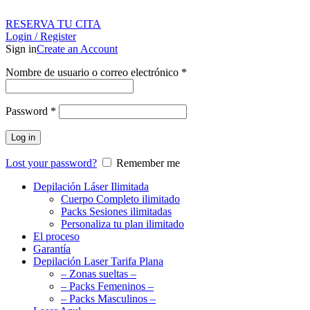
RESERVA TU CITA
Login / Register
Sign in
Create an Account
Nombre de usuario o correo electrónico
*
Password
*
Log in
Lost your password?
Remember me
Depilación Láser Ilimitada
Cuerpo Completo ilimitado
Packs Sesiones ilimitadas
Personaliza tu plan ilimitado
El proceso
Garantía
Depilación Laser Tarifa Plana
– Zonas sueltas –
– Packs Femeninos –
– Packs Masculinos –