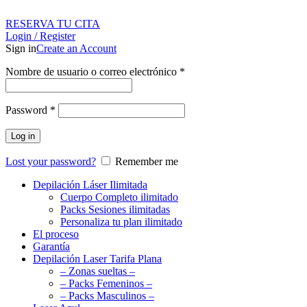
RESERVA TU CITA
Login / Register
Sign in
Create an Account
Nombre de usuario o correo electrónico
*
Password
*
Log in
Lost your password?
Remember me
Depilación Láser Ilimitada
Cuerpo Completo ilimitado
Packs Sesiones ilimitadas
Personaliza tu plan ilimitado
El proceso
Garantía
Depilación Laser Tarifa Plana
– Zonas sueltas –
– Packs Femeninos –
– Packs Masculinos –