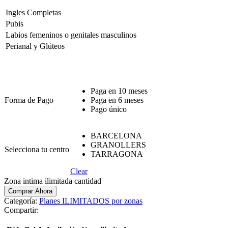
Ingles Completas
Pubis
Labios femeninos o genitales masculinos
Perianal y Glúteos
Paga en 10 meses
Forma de Pago
Paga en 6 meses
Pago único
BARCELONA
GRANOLLERS
Selecciona tu centro
TARRAGONA
Clear
Zona intima ilimitada cantidad
Comprar Ahora
Categoría:
Planes ILIMITADOS por zonas
Compartir: