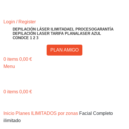
RESERVA TU CITA
Login / Register
DEPILACIÓN LÁSER ILIMITADA
EL PROCESO
GARANTÍA
DEPILACIÓN LASER TARIFA PLANA
LASER AZUL
CONOCE 1 2 3
PLAN AMIGO
0
items
0,00
€
Menu
RESERVA TU CITA
0
items
0,00
€
Invita a un amigo o amiga y gana 50€ ¡Consíguelo Aquí!
Invita a un amigo o amiga y gana 50€
Inicio
Planes ILIMITADOS por zonas
Facial Completo
ilimitado