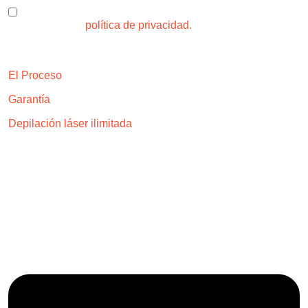
He leído y acepto el uso de mis datos para los fines
indicados en la
política de privacidad.
Explora
El Proceso
Garantía
Depilación láser ilimitada