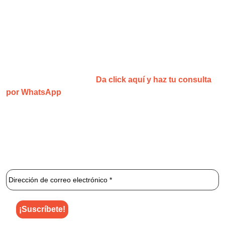
¡Agenda tu consulta y recibe una
sesión gratis!
¿No estás convencid@?
Da click aquí y haz tu consulta
por WhatsApp
1 2 3 Láser
es una clínica especializada que se centra
exclusivamente en la depilación láser ilimitada.
¡Únete al newsletter de 1 2 3 Láser para enterarte de los
mejores descuentos y ofertas!